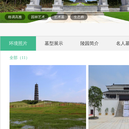
格调高雅
园林艺术
艺术墓
生态葬
环境照片
墓型展示
陵园简介
名人
全部（11）