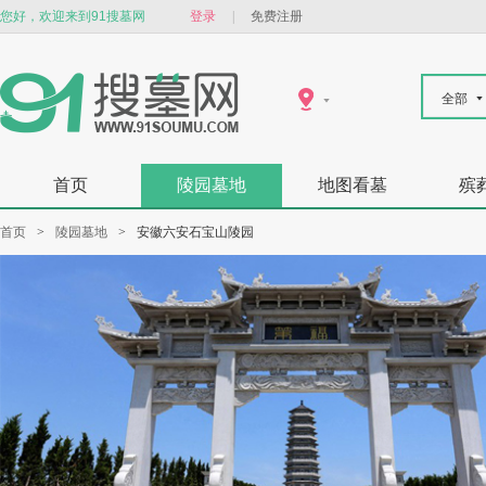
您好，欢迎来到91搜墓网
登录
|
免费注册
全部
首页
陵园墓地
地图看墓
殡
首页
>
陵园墓地
>
安徽六安石宝山陵园