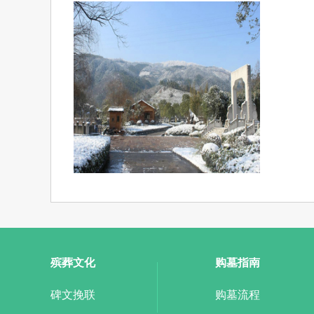
殡葬文化
购墓指南
碑文挽联
购墓流程