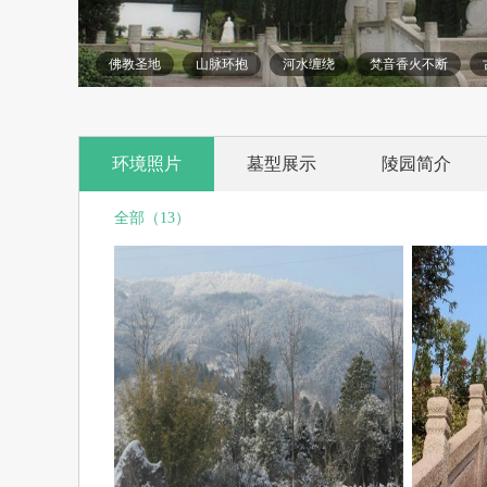
佛教圣地
山脉环抱
河水缠绕
梵音香火不断
环境照片
墓型展示
陵园简介
全部（13）