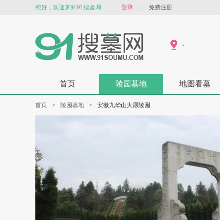
您好，欢迎来到91搜墓网
登录
|
免费注册
首页
陵园墓地
地图看墓
首页
>
陵园墓地
>
安徽九华山大愿陵园