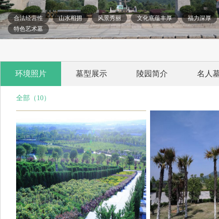
合法经营性
山水相拥
风景秀丽
文化底蕴丰厚
福力深厚
特色艺术墓
环境照片
墓型展示
陵园简介
名人
全部（10）