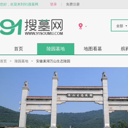
您好，欢迎来到91搜墓网
登录
|
免费注册
全部
首页
陵园墓地
地图看墓
殡
首页
>
陵园墓地
>
安徽巢湖万山生态陵园