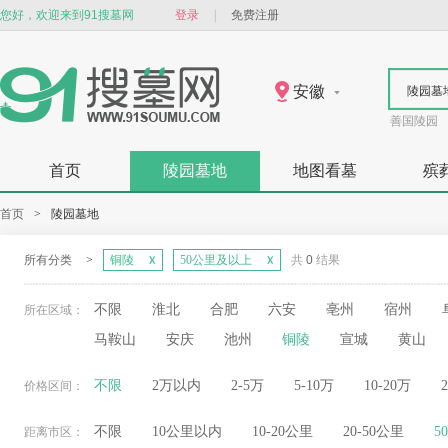
您好，欢迎来到91搜墓网
登录
|
免费注册
安徽
陵园墓
善国陵园
首页
陵园墓地
地图看墓
殡
首页
>
陵园墓地
所有分类
>
铜陵
50公里及以上
共
0
结果
不限
淮北
合肥
六安
亳州
宿州
所在区域：
马鞍山
安庆
池州
铜陵
宣城
黄山
不限
2万以内
2-5万
5-10万
10-20万
价格区间：
不限
10公里以内
10-20公里
20-50公里
5
距离市区：