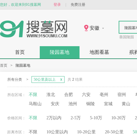
您好，欢迎来到91搜墓网
登录
|
免费注册
安徽
陵园墓
善国陵园
首页
陵园墓地
地图看墓
殡
首页
>
陵园墓地
所有分类
>
50公里及以上
共
2
结果
不限
淮北
合肥
六安
亳州
宿州
所在区域：
马鞍山
安庆
池州
铜陵
宣城
黄山
不限
2万以内
2-5万
5-10万
10-20万
价格区间：
不限
10公里以内
10-20公里
20-50公里
5
距离市区：