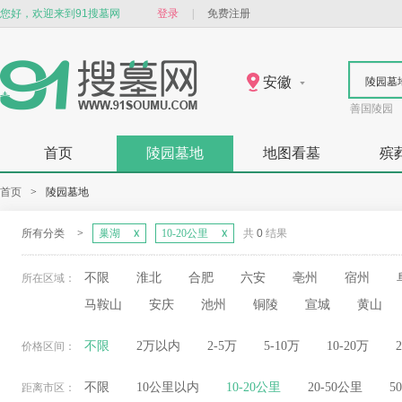
您好，欢迎来到91搜墓网
登录
|
免费注册
安徽
陵园墓
善国陵园
首页
陵园墓地
地图看墓
殡
首页
>
陵园墓地
所有分类
>
巢湖
10-20公里
共
0
结果
不限
淮北
合肥
六安
亳州
宿州
所在区域：
马鞍山
安庆
池州
铜陵
宣城
黄山
不限
2万以内
2-5万
5-10万
10-20万
价格区间：
不限
10公里以内
10-20公里
20-50公里
5
距离市区：