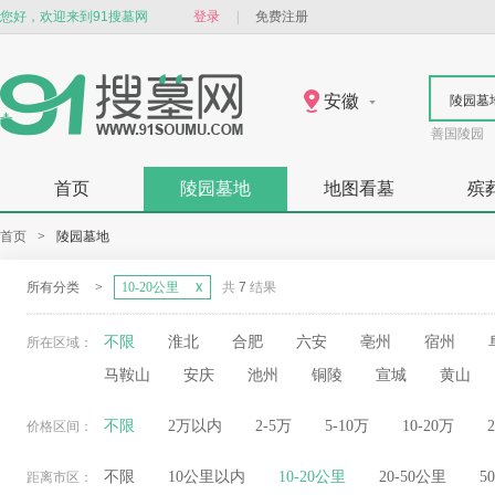
您好，欢迎来到91搜墓网
登录
|
免费注册
安徽
陵园墓
善国陵园
首页
陵园墓地
地图看墓
殡
首页
>
陵园墓地
所有分类
>
10-20公里
共
7
结果
不限
淮北
合肥
六安
亳州
宿州
所在区域：
马鞍山
安庆
池州
铜陵
宣城
黄山
不限
2万以内
2-5万
5-10万
10-20万
价格区间：
不限
10公里以内
10-20公里
20-50公里
5
距离市区：